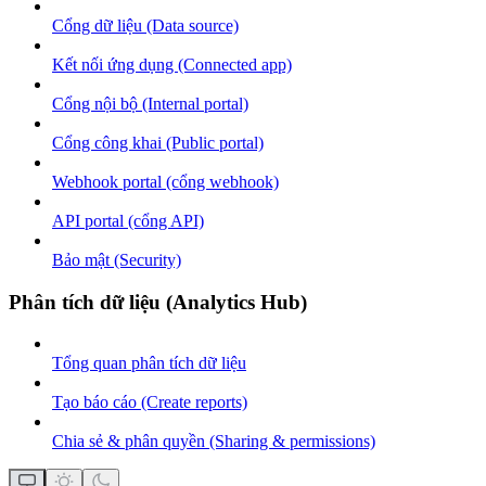
Cổng dữ liệu (Data source)
Kết nối ứng dụng (Connected app)
Cổng nội bộ (Internal portal)
Cổng công khai (Public portal)
Webhook portal (cổng webhook)
API portal (cổng API)
Bảo mật (Security)
Phân tích dữ liệu (Analytics Hub)
Tổng quan phân tích dữ liệu
Tạo báo cáo (Create reports)
Chia sẻ & phân quyền (Sharing & permissions)