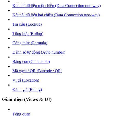
Kết nối dữ liệu một chiều (Data Connection one-way)
Kết nối dữ liệu hai chiều (Data Connection two-way)
Tra cứu (Lookup)
Tổng hợp (Rollup)
Công thức (Formula)
Đánh số tự động (Auto number)
Bảng con (Child table)
Mã vạch / QR (Barcode / QR)
Vị trí (Location)
Đánh giá (Rating)
Giao diện (Views & UI)
Tổng quan