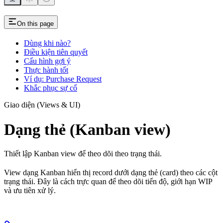
On this page
Dùng khi nào?
Điều kiện tiên quyết
Cấu hình gợi ý
Thực hành tốt
Ví dụ: Purchase Request
Khắc phục sự cố
Giao diện (Views & UI)
Dạng thẻ (Kanban view)
Thiết lập Kanban view để theo dõi theo trạng thái.
View dạng Kanban hiển thị record dưới dạng thẻ (card) theo các cột
trạng thái. Đây là cách trực quan để theo dõi tiến độ, giới hạn WIP
và ưu tiên xử lý.